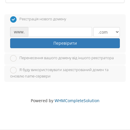
Реєстрація нового домену
www.
Перевірити
Перенесення вашого домену від іншого реєстратора
Я буду використовувати зареєстрований домен та
оновлю name-сервери
Powered by
WHMCompleteSolution