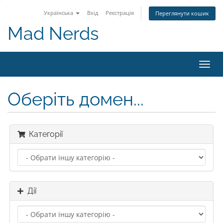
Українська
Вхід
Реєстрація
Переглянути кошик
Mad Nerds
Toggl
navig
Оберіть домен...
Категорії
Дії